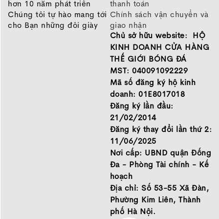
hơn 10 năm phát triển
thanh toán
Chúng tôi tự hào mang tới
Chính sách vận chuyển và
cho Bạn những đôi giày
giao nhận
Chủ sở hữu website: HỘ
chất lượng tốt nhất của
Chính sách bảo hành
những thương hiệu hàng
Chính sách bảo mật thông
KINH DOANH CỬA HÀNG
đầu Nike, Adidas, Mizuno.
tin
THẾ GIỚI BÓNG ĐÁ
Hãy đến với Thế Giới Bóng
MST: 040091092229
Đá để chọn đôi giày dành
Mã số đăng ký hộ kinh
cho mình.
doanh: 01E8017018
GIỚI THIỆU
Đăng ký lần đầu:
21/02/2014
Đăng ký thay đổi lần thứ 2:
Ngoại hình được tô điểm bởi một dải màu chạy từ mũi
11/06/2025
trong kéo dài xuyên suốt phần má ngoài đến tận gót
Nơi cấp: UBND quận Đống
chân, với điểm nhấn đến từ dòng chữ
Phantom GT
.
Đa - Phòng Tài chính - Kế
hoạch
Phần logo đặc trưng của
Nike
cũng được phân bố ở
Địa chỉ: Số 53-55 Xã Đàn,
mũi, bên hông và phần cổ giày.
Phường Kim Liên, Thành
Nhưng, điểm đặc biệt nhất trong thiết kế của
giày đá
phố Hà Nội.