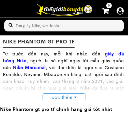
0
NIKE PHANTOM GT PRO TF
Từ trước đến nay, mỗi khi nhắc đến
giày đá
bóng Nike
, người ta sẽ nghĩ ngay tới mẫu giày quốc
dân
Nike Mercurial
, với đại diện là ngôi sao Cristiano
Ronaldo, Neymar, Mbappe và hàng loạt ngôi sao đình
đám khác. Tuy nhiên, vào tháng 8 năm 2021, vào giai
đoạn chuẩn bị cho mùa giải mới,
Nike
đã đưa ra một
quyết định vô cùng gây sốc khi đồng loạt khai tử cả
Đọc thêm
hai mẫu giày hot bậc nhất thị trường là Phatom Venom
và
Phantom
Vision. Đáng nói hơn, họ đã quyết định
Nike Phantom gt pro tf chính hãng giá tốt nhất
cho ra mắt một mẫu giày mới, với tên gọi
Nike
phantom gt
, đôi giày được giới thiệu là mang tính đột