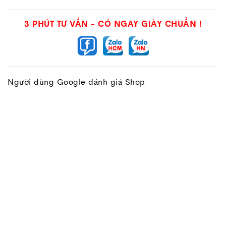
phá, tích hợp được những đặc điểm trên cả hai đôi
Phantom
Venom và
Phantom
Vision tiền nhiệm, cùng
3 PHÚT TƯ VẤN - CÓ NGAY GIÀY CHUẨN !
với đó, những ngôi sao đại diện cho cả hai dòng
Venom và Vision sẽ là những gương mặt đại diện mới
cho
Phantom GT
. Không phải những đối thủ lớn như
Adidas hay Puma, chính
Nike
là người tạo ra kẻ thách
thức mới về khía cạnh gương mặt đại diện với
Nike
Người dùng Google đánh giá Shop
Mercurial
bằng thiết kế mới nhất mang tên
Phantom
GT
, cùng hàng loạt gương mặt đại diện chất lượng
như Kevin De Bruyne, Harry Kane, Ruben Dias và Phil
Poden,…. Bên cạnh khía cạnh thương mại, việc tạo ra
một mẫu giày thay thế cho cả hai dòng
Phantom
Venom
và
Phantom Vision
vừa là áp lực, nhưng cũng
tạo cho
Phantom GT
rất nhiều sự kì vọng từ người hâm
mộ trên toàn thế giới, tạo ra một cơn sốt về sự đón
nhận cũng như số lượng bán ra.
Tại thị trường Việt Nam, sức ảnh hưởng của
Phantom
GT
cũng là điều không phải bàn cãi, đặc biệt là tại
các sân chơi phong trào. Phiên bản
Nike phantom gt