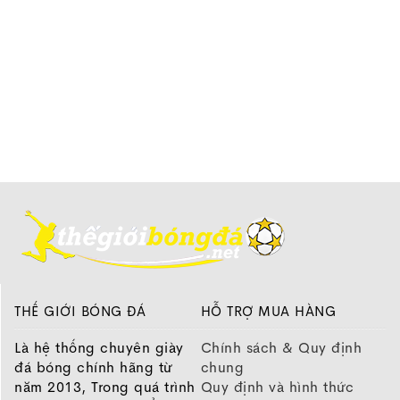
pro tf
sau khi được ra mắt cũng được săn đón rất
nhiều, trờ thành mẫu giày quốc dân mới của dòng
Nike
bên cạnh Mercurial và
Tiempo
huyền thoại. Vậy,
Phantom GT
thực sự đã làm được những gì để được
săn đón nhiều đến vậy?
Nike Phantom GT Pro TF
– Đánh giá chi
tiết
Với phiên bản Pro TF, thiết kế form dáng của
Nike
đã
thon gọn hơn khá nhiều, nhìn sơ qua tạo ra cảm giác
khá đằm và chắc chắn.
THẾ GIỚI BÓNG ĐÁ
HỖ TRỢ MUA HÀNG
Là hệ thống chuyên giày
Chính sách & Quy định
đá bóng chính hãng từ
chung
năm 2013, Trong quá trình
Quy định và hình thức