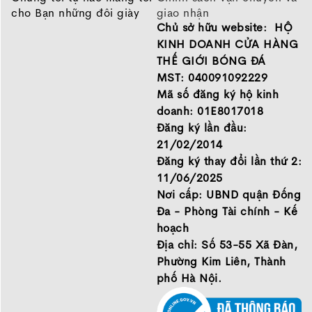
cho Bạn những đôi giày
giao nhận
Chủ sở hữu website: HỘ
chất lượng tốt nhất của
Chính sách bảo hành
những thương hiệu hàng
Chính sách bảo mật thông
KINH DOANH CỬA HÀNG
đầu Nike, Adidas, Mizuno.
tin
THẾ GIỚI BÓNG ĐÁ
Hãy đến với Thế Giới Bóng
MST: 040091092229
Đá để chọn đôi giày dành
Mã số đăng ký hộ kinh
cho mình.
doanh: 01E8017018
GIỚI THIỆU
Đăng ký lần đầu:
21/02/2014
Đăng ký thay đổi lần thứ 2:
11/06/2025
Nơi cấp: UBND quận Đống
Đa - Phòng Tài chính - Kế
hoạch
2. Thiết kế và cấu trúc của vợt Pickleball
Địa chỉ: Số 53-55 Xã Đàn,
Kamito Dominus
Phường Kim Liên, Thành
Thiết kế lấy cảm hứng từ Alix Trương
phố Hà Nội.
Kamito Dominus được phát triển cùng Alix Trương –