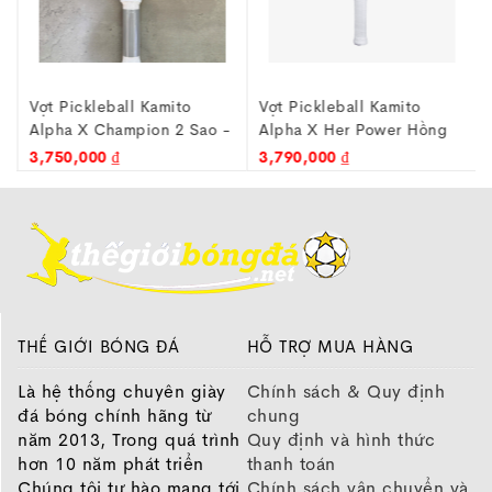
quả.
Trọng lượng khoảng 225 ± 5g giúp xoay trở linh
hoạt.
Cán dài 145mm phù hợp cả những cú backhand
Vợt Pickleball Kamito
Vợt Pickleball Kamito
hai tay.
Alpha X Champion 2 Sao -
Alpha X Her Power Hồng
Viền Chrome tăng độ bền và bảo vệ cạnh vợt.
Đỏ - 16mm
16mm
3,750,000 ₫
3,790,000 ₫
Thực tế khi tư vấn tại cửa hàng, nhiều người chơi
thường tìm kiếm một cây vợt vừa đủ trợ lực nhưng vẫn
giữ được cảm giác bóng rõ để xử lý các tình huống
dink, volley hoặc reset. Với định hướng thiên kiểm
soát, Kamito Dominus đáp ứng khá tốt nhu cầu này
nhờ thiết kế cân bằng giữa khả năng điều bóng và sự
ổn định khi tiếp xúc bóng.
THẾ GIỚI BÓNG ĐÁ
HỖ TRỢ MUA HÀNG
Là hệ thống chuyên giày
Chính sách & Quy định
đá bóng chính hãng từ
chung
năm 2013, Trong quá trình
Quy định và hình thức
hơn 10 năm phát triển
thanh toán
Chúng tôi tự hào mang tới
Chính sách vận chuyển và