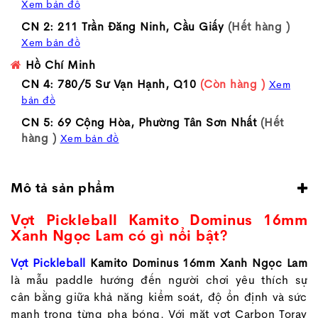
Xem bản đồ
CN 2: 211 Trần Đăng Ninh, Cầu Giấy
(Hết hàng )
Xem bản đồ
Hồ Chí Minh
CN 4: 780/5 Sư Vạn Hạnh, Q10
(Còn hàng )
Xem
bản đồ
CN 5: 69 Cộng Hòa, Phường Tân Sơn Nhất
(Hết
hàng )
Xem bản đồ
Mô tả sản phẩm
Vợt Pickleball Kamito Dominus 16mm
Xanh Ngọc Lam có gì nổi bật?
Vợt Pickleball
Kamito Dominus 16mm Xanh Ngọc Lam
là mẫu paddle hướng đến người chơi yêu thích sự
cân bằng giữa khả năng kiểm soát, độ ổn định và sức
mạnh trong từng pha bóng. Với mặt vợt Carbon Toray