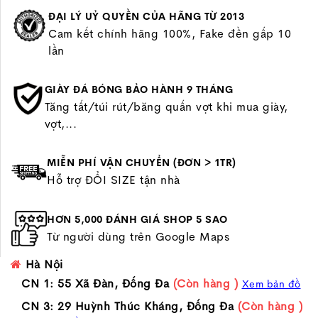
ĐẠI LÝ UỶ QUYỀN CỦA HÃNG TỪ 2013
Cam kết chính hãng 100%, Fake đền gấp 10
lần
GIÀY ĐÁ BÓNG BẢO HÀNH 9 THÁNG
Tăng tất/túi rút/băng quấn vợt khi mua giày,
vợt,...
MIỄN PHÍ VẬN CHUYỂN (ĐƠN > 1TR)
Hỗ trợ ĐỔI SIZE tận nhà
HƠN 5,000 ĐÁNH GIÁ SHOP 5 SAO
Từ người dùng trên Google Maps
Hà Nội
CN 1: 55 Xã Đàn, Đống Đa
(Còn hàng )
Xem bản đồ
CN 3: 29 Huỳnh Thúc Kháng, Đống Đa
(Còn hàng )