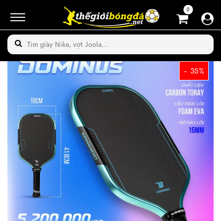
0
- 35%