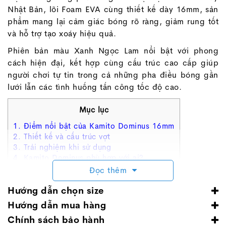
Nhật Bản, lõi Foam EVA cùng thiết kế dày 16mm, sản
phẩm mang lại cảm giác bóng rõ ràng, giảm rung tốt
và hỗ trợ tạo xoáy hiệu quả.
Phiên bản màu Xanh Ngọc Lam nổi bật với phong
cách hiện đại, kết hợp cùng cấu trúc cao cấp giúp
người chơi tự tin trong cả những pha điều bóng gần
lưới lẫn các tình huống tấn công tốc độ cao.
Mục lục
1. Điểm nổi bật của Kamito Dominus 16mm
2. Thiết kế và cấu trúc vợt
3. Trải nghiệm khi sử dụng
4. Kamito Dominus phù hợp với ai?
5. Thông số kỹ thuật
Đọc thêm
6. Câu hỏi thường gặp
7. Kết luận
Hướng dẫn chọn size
Hệ thống cửa hàng Thế Giới Bóng Đá
Hướng dẫn mua hàng
Chính sách bảo hành
1. Điểm nổi bật của Kamito Dominus