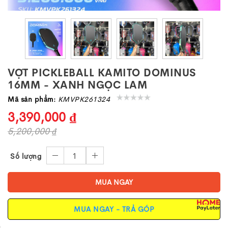
VỢT PICKLEBALL KAMITO DOMINUS
16MM - XANH NGỌC LAM
Mã sản phẩm:
KMVPK261324
3,390,000 ₫
5,200,000 ₫
1
Số lượng
MUA NGAY
MUA NGAY - TRẢ GÓP