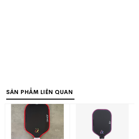
SẢN PHẨM LIÊN QUAN
Mặt vợt 3 lớp Carbon Toray Nhật Bản.
Độ dày 16mm tăng độ ổn định và mở rộng sweet
spot.
Lõi Foam EVA giảm rung và tạo cảm giác đánh
êm tay.
Bề mặt carbon nguyên bản hỗ trợ tạo xoáy hiệu