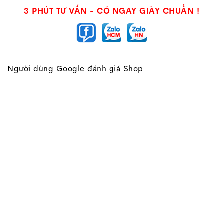
Thế giới bóng đá cảm nhận trên chân Adidas
3 PHÚT TƯ VẤN - CÓ NGAY GIÀY CHUẨN !
X CrazyFast.3 TF | ID9338
- Form giày: Dành cho chân hơi bè hoặc thon
- Trọng lượng: khá nhẹ. Tuy nhiên không phải là
nhẹ nhất trong các dòng cỏ nhân tạo.
Người dùng Google đánh giá Shop
-Chất liệu da: Giả da. Khá mềm, ngoài ra so với
bản cũ thì dày dặn hơn một chút nên độ bền cao
hơn.
- Lưỡi gà là vải dệt liền thân giúp tăng độ thật
chân và không lo bị lệch .
- Cổ chun giúp ôm cổ chân hơn, đồng thời hạn
chế cao su vào giày. Ngoài ra nhìn cũng thẩm mỹ
hơn, cảm giác chân và giày liền 1 khối.
- Gót được trang bị lớp nỉ khá dày nên rất êm
- Phần đệm ở đế là đệm Eva - một loại đểm nổi
tiếng thường sử dụng trong các dòng giày thể
thao với độ đàn hồi cũng như độ ổn đinh cao.
- Đinh cao su thiết kế: hình mũi tên tạo tính cơ