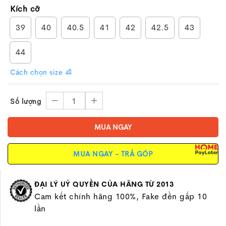
Kích cỡ
39
40
40.5
41
42
42.5
43
44
Cách chọn size
1
Số lượng
MUA NGAY
MUA NGAY - TRẢ GÓP
ĐẠI LÝ UỶ QUYỀN CỦA HÃNG TỪ 2013
Cam kết chính hãng 100%, Fake đền gấp 10
lần