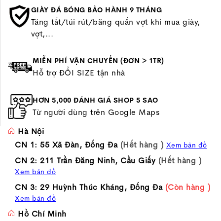
GIÀY ĐÁ BÓNG BẢO HÀNH 9 THÁNG
Tăng tất/túi rút/băng quấn vợt khi mua giày,
vợt,...
MIỄN PHÍ VẬN CHUYỂN (ĐƠN > 1TR)
Hỗ trợ ĐỔI SIZE tận nhà
HƠN 5,000 ĐÁNH GIÁ SHOP 5 SAO
Từ người dùng trên Google Maps
Hà Nội
CN 1: 55 Xã Đàn, Đống Đa
(Hết hàng )
Xem bản đồ
CN 2: 211 Trần Đăng Ninh, Cầu Giấy
(Hết hàng )
Xem bản đồ
CN 3: 29 Huỳnh Thúc Kháng, Đống Đa
(Còn hàng )
Xem bản đồ
Hồ Chí Minh