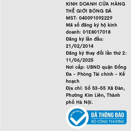
những thương hiệu hàng
Chính sách bảo mật thông
KINH DOANH CỬA HÀNG
đầu Nike, Adidas, Mizuno.
tin
THẾ GIỚI BÓNG ĐÁ
Hãy đến với Thế Giới Bóng
MST: 040091092229
Đá để chọn đôi giày dành
Mã số đăng ký hộ kinh
cho mình.
doanh: 01E8017018
GIỚI THIỆU
Đăng ký lần đầu:
21/02/2014
Đăng ký thay đổi lần thứ 2:
11/06/2025
Nơi cấp: UBND quận Đống
Đa - Phòng Tài chính - Kế
hoạch
Địa chỉ: Số 53-55 Xã Đàn,
Ở phần lưỡi gà, Adidas vẫn sử dụng thiết kế lưỡi gà
Phường Kim Liên, Thành
liền quen thuộc, với ưu điểm là sự đàn hồi của chất
phố Hà Nội.
liệu sợi dệt giúp mang đến sự ôm sát hoàn toàn với
vùng mắt cá và khu vực cổ chân, không chỉ làm tăng
sự chắc chắn, hạn chế tình trạng hạt cao su lọt vào
trong giày mà còn giúp cho phần cổ chân được cố