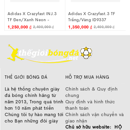
Đầu tiên, về tổng quan thiết kế, Adidas X Crazyfast.3
vẫn sở hữu cho mình ngoại hình đậm chất tốc độ, với
.3
Adidas X Crazyfast.3 TF
Adidas X CrazyFast.1 TF -
thiết kế hơi dốc về phần mũi với thiết kế upper mỏng
Trắng/Vàng ID9337
Trắng/Xanh IE6632
nhẹ và bộ đế siêu đàn hồi. Toàn bộ phần upper giày
1,350,000 ₫
2,090,000 ₫
2,400,000 ₫
3,436,000 ₫
được làm hoàn toàn từ chất liệu da tổng hợp kết hợp
với vải dệt siêu mềm mại, nhờ đó mang lại sự đàn hồi
và co giãn cũng như cảm giác bóng cực kỳ thật
chân. Ngoài ra, bên ngoài lớp chất liệu dệt, Adidas
cũng tạo thêm một lớp phủ TPU giúp làm tăng độ
dẻo dai cho tổng thể đôi giày đá bóng này, đồng thời
tạo ra sự bảo vệ tốt hơn cho lớp vật liệu dệt để cấu
THẾ GIỚI BÓNG ĐÁ
HỖ TRỢ MUA HÀNG
trúc tổng thể đôi giày trở nên bền bỉ hơn.
Là hệ thống chuyên giày
Chính sách & Quy định
đá bóng chính hãng từ
chung
năm 2013, Trong quá trình
Quy định và hình thức
hơn 10 năm phát triển
thanh toán
Chúng tôi tự hào mang tới
Chính sách vận chuyển và
cho Bạn những đôi giày
giao nhận
Chủ sở hữu website: HỘ
chất lượng tốt nhất của
Chính sách bảo hành