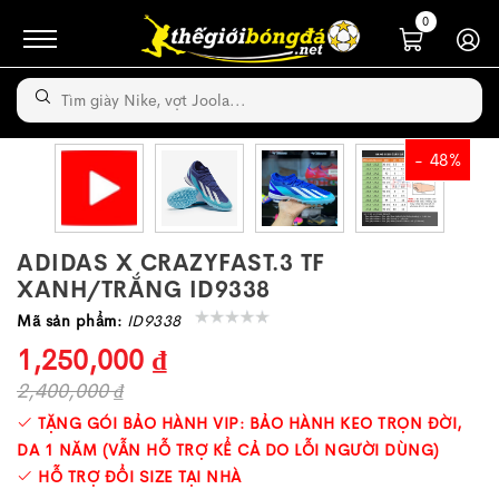
0
- 48%
ADIDAS X CRAZYFAST.3 TF
XANH/TRẮNG ID9338
Mã sản phẩm:
ID9338
1,250,000 ₫
2,400,000 ₫
TẶNG GÓI BẢO HÀNH VIP: BẢO HÀNH KEO TRỌN ĐỜI,
DA 1 NĂM (VẪN HỖ TRỢ KỂ CẢ DO LỖI NGƯỜI DÙNG)
HỖ TRỢ ĐỔI SIZE TẠI NHÀ