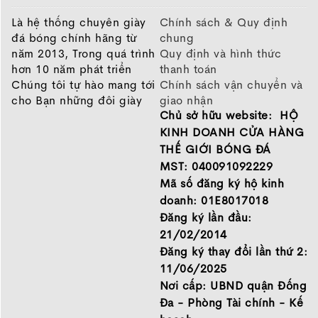
Là hệ thống chuyên giày
Chính sách & Quy định
đá bóng chính hãng từ
chung
năm 2013, Trong quá trình
Quy định và hình thức
hơn 10 năm phát triển
thanh toán
Chúng tôi tự hào mang tới
Chính sách vận chuyển và
cho Bạn những đôi giày
giao nhận
Chủ sở hữu website: HỘ
chất lượng tốt nhất của
Chính sách bảo hành
những thương hiệu hàng
Chính sách bảo mật thông
KINH DOANH CỬA HÀNG
đầu Nike, Adidas, Mizuno.
tin
THẾ GIỚI BÓNG ĐÁ
Hãy đến với Thế Giới Bóng
MST: 040091092229
Đá để chọn đôi giày dành
Mã số đăng ký hộ kinh
cho mình.
doanh: 01E8017018
GIỚI THIỆU
Đăng ký lần đầu:
21/02/2014
Đăng ký thay đổi lần thứ 2:
11/06/2025
Nơi cấp: UBND quận Đống
Đa - Phòng Tài chính - Kế