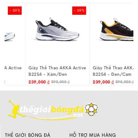
- 59%
- 59%
e
Giày Thể Thao AKKA Active
Giày Thể Thao AKKA Active
B2254 - Xám/Đen
B2254 - Đen/Cam
239,000 ₫
239,000 ₫
590,000 ₫
590,000 ₫
THẾ GIỚI BÓNG ĐÁ
HỖ TRỢ MUA HÀNG