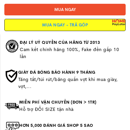
MUA NGAY
MUA NGAY - TRẢ GÓP
ĐẠI LÝ UỶ QUYỀN CỦA HÃNG TỪ 2013
Cam kết chính hãng 100%, Fake đền gấp 10
lần
GIÀY ĐÁ BÓNG BẢO HÀNH 9 THÁNG
Tăng tất/túi rút/băng quấn vợt khi mua giày,
vợt,...
MIỄN PHÍ VẬN CHUYỂN (ĐƠN > 1TR)
Hỗ trợ ĐỔI SIZE tận nhà
HƠN 5,000 ĐÁNH GIÁ SHOP 5 SAO