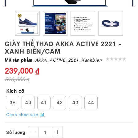
GIÀY THỂ THAO AKKA ACTIVE 2221 -
XANH BIỂN/CAM
Mã sản phẩm:
AKKA_ACTIVE_2221_Xanhbien
239,000 ₫
590,000 ₫
Kích cỡ
39
40
41
42
43
44
Cách chọn size
1
Số lượng