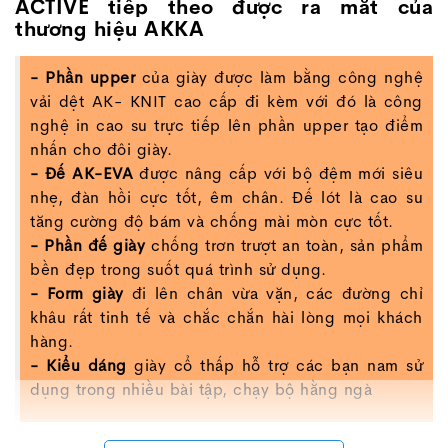
ACTIVE tiếp theo được ra mắt của
thương hiệu AKKA
- Phần upper
của giày được làm bằng công nghệ
vải dệt AK- KNIT cao cấp đi kèm với đó là công
nghệ in cao su trực tiếp lên phần upper tạo điểm
nhấn cho đôi giày.
- Đế AK-EVA
được nâng cấp với bộ đệm mới siêu
nhẹ, đàn hồi cực tốt, êm chân. Đế lót là cao su
tăng cường độ bám và chống mài mòn cực tốt.
- Phần đế giày
chống trơn trượt an toàn, sản phẩm
bền đẹp trong suốt quá trình sử dụng.
- Form giày
đi lên chân vừa vặn, các đường chỉ
khâu rất tinh tế và chắc chắn hài lòng mọi khách
hàng.
- Kiểu dáng
giày cổ thấp hỗ trợ các bạn nam sử
dụng trong nhiều bài tập, chạy bộ hằng ngà