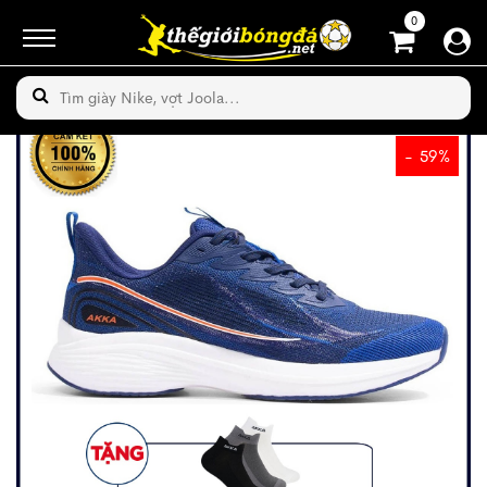
0
- 59%