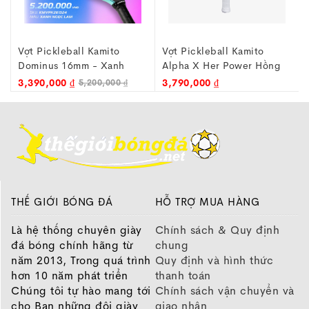
Vợt Pickleball Kamito
Vợt Pickleball Kamito
Dominus 16mm - Xanh
Alpha X Her Power Hồng
Ngọc Lam
16mm
3,390,000 ₫
3,790,000 ₫
5,200,000 ₫
Kamito Alpha X Champion Đỏ
được phát triển dựa
trên nền tảng của dòng Alpha X trước đó nhưng bổ
THẾ GIỚI BÓNG ĐÁ
HỖ TRỢ MUA HÀNG
sung nhiều chi tiết nhận diện mang ý nghĩa kỷ niệm.
Là hệ thống chuyên giày
Chính sách & Quy định
Nổi bật nhất là biểu tượng hai ngôi sao phía trên logo
đá bóng chính hãng từ
chung
Alpha tượng trưng cho hai chức vô địch đơn nam của
năm 2013, Trong quá trình
Quy định và hình thức
Lý Hoàng Nam tại PPA Tour Asia. Bên cạnh đó, phần
hơn 10 năm phát triển
thanh toán
viền UV được thiết kế với họa tiết Lăng Bác tạo điểm
Chúng tôi tự hào mang tới
Chính sách vận chuyển và
nhấn riêng cho phiên bản Hanoi Crown.
cho Bạn những đôi giày
giao nhận