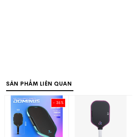
cấp đáng chú ý về cấu trúc mặt vợt, lõi và khả năng
kiểm soát bóng.
Thuộc nhóm
vợt Pickleball 16mm
thiên về sự ổn định,
Kamito Alpha X Champion Đỏ hướng đến những
người chơi muốn ưu tiên cảm giác bóng rõ ràng, kiểm
soát đường bóng tốt và duy trì hiệu suất ổn định
trong cả tấn công lẫn phòng thủ.
1. Tổng quan về Kamito Alpha X
Champion 2 Sao 16mm
SẢN PHẨM LIÊN QUAN
- 35%