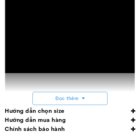
Đọc thêm
Hướng dẫn chọn size
Hướng dẫn mua hàng
Chính sách bảo hành
Vợt Pickleball Kamito Alpha X Champion
2 Sao 16mm Đỏ có gì nổi bật?