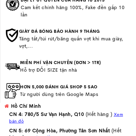
ĐẠI LÝ UỶ QUYỀN CỦA HÃNG TỪ 2013
Cam kết chính hãng 100%, Fake đền gấp 10
lần
GIÀY ĐÁ BÓNG BẢO HÀNH 9 THÁNG
Tăng tất/túi rút/băng quấn vợt khi mua giày,
vợt,...
MIỄN PHÍ VẬN CHUYỂN (ĐƠN > 1TR)
Hỗ trợ ĐỔI SIZE tận nhà
HƠN 5,000 ĐÁNH GIÁ SHOP 5 SAO
Từ người dùng trên Google Maps
Hồ Chí Minh
CN 4: 780/5 Sư Vạn Hạnh, Q10
(Hết hàng )
Xem
bản đồ
CN 5: 69 Cộng Hòa, Phường Tân Sơn Nhất
(Hết