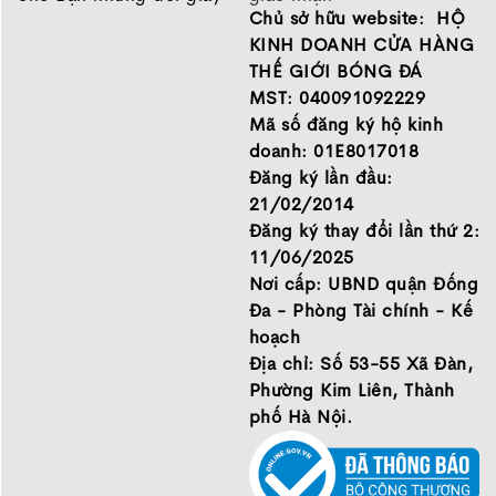
Chủ sở hữu website: HỘ
chất lượng tốt nhất của
Chính sách bảo hành
Không chỉ thay đổi về ngoại hình, Kamito vẫn duy trì
những thương hiệu hàng
Chính sách bảo mật thông
KINH DOANH CỬA HÀNG
những công nghệ đã làm nên tên tuổi của dòng
đầu Nike, Adidas, Mizuno.
tin
THẾ GIỚI BÓNG ĐÁ
Alpha X như:
Hãy đến với Thế Giới Bóng
MST: 040091092229
Mặt vợt Carbon Toray 3 lớp.
Đá để chọn đôi giày dành
Mã số đăng ký hộ kinh
Bề mặt carbon nhám tự nhiên.
cho mình.
doanh: 01E8017018
Triple Foam Core.
GIỚI THIỆU
Đăng ký lần đầu:
Kết hợp lõi MPP, TPE và EVA.
21/02/2014
Tích hợp NFC xác thực chính hãng.
Đăng ký thay đổi lần thứ 2:
Những yếu tố này giúp cây
vợt Pickleball Kamito
giữ
11/06/2025
được định hướng thiên về khả năng kiểm soát, tạo
Nơi cấp: UBND quận Đống
xoáy và cảm giác bóng ổn định.
Đa - Phòng Tài chính - Kế
2. Những điểm nổi bật của vợt Pickleball
hoạch
Kamito Alpha X Champion Đỏ
Địa chỉ: Số 53-55 Xã Đàn,
Phường Kim Liên, Thành
Mặt vợt Carbon Toray 3 lớp
phố Hà Nội.