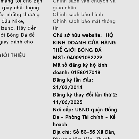
o mang tới cho Bạn
Chính sách vận chuyển và
 giày chất lượng
giao nhận
của những thương
Chính sách bảo hành
 đầu Nike,
Chính sách bảo mật thông
izuno. Hãy đến
tin
iới Bóng Đá để
Chủ sở hữu website: HỘ
giày dành cho
KINH DOANH CỬA HÀNG
THẾ GIỚI BÓNG ĐÁ
GIỚI THIỆU
MST: 040091092229
Mã số đăng ký hộ kinh
doanh: 01E8017018
Đăng ký lần đầu:
21/02/2014
Đăng ký thay đổi lần thứ 2:
11/06/2025
Nơi cấp: UBND quận Đống
Đa - Phòng Tài chính - Kế
hoạch
Địa chỉ: Số 53-55 Xã Đàn,