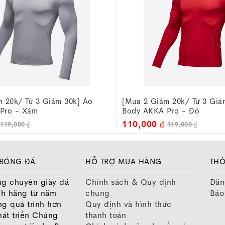
 20k/ Từ 3 Giảm 30k] Áo
[Mua 2 Giảm 20k/ Từ 3 Giả
Pro - Đỏ
Body AKKA Pro - Trắng
110,000 ₫
119,000 ₫
119,000 ₫
 BÓNG ĐÁ
HỖ TRỢ MUA HÀNG
THÔ
ng chuyên giày đá
Chính sách & Quy định
Đăn
nh hãng từ năm
chung
Báo
ng quá trình hơn
Quy định và hình thức
át triển Chúng
thanh toán