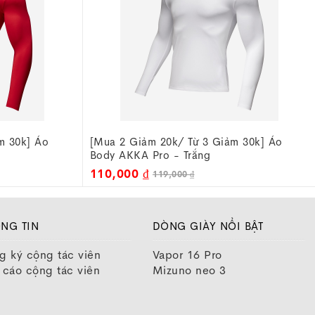
m 30k] Áo
[Mua 2 Giảm 20k/ Từ 3 Giảm 30k] Áo
Body AKKA Pro - Trắng
110,000 ₫
119,000 ₫
NG TIN
DÒNG GIÀY NỔI BẬT
g ký cộng tác viên
Vapor 16 Pro
 cáo cộng tác viên
Mizuno neo 3