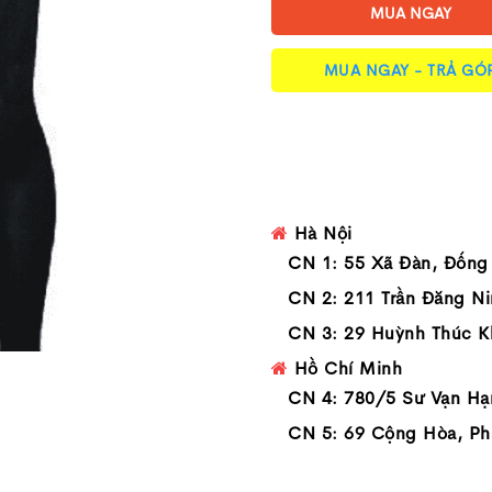
MUA NGAY
MUA NGAY - TRẢ GÓ
Hà Nội
CN 1: 55 Xã Đàn, Đống
CN 2: 211 Trần Đăng Ni
CN 3: 29 Huỳnh Thúc K
Hồ Chí Minh
CN 4: 780/5 Sư Vạn Hạ
CN 5: 69 Cộng Hòa, Ph