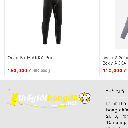
[Mua 2 Giảm 20k/ Từ 3 Giảm 30k] Áo
[Mua 2 Giảm
Body AKKA Pro - Xám
Body AKKA 
110,000 ₫
110,000 ₫
119,000 ₫
THẾ GIỚI
Là hệ thố
bóng chí
2013, Tro
10 năm ph