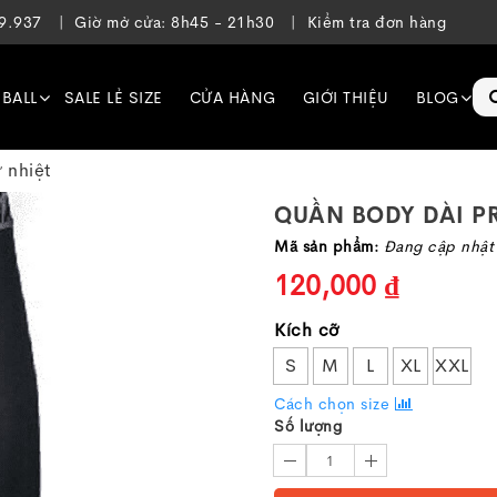
39.937
Giờ mở cửa: 8h45 - 21h30
Kiểm tra đơn hàng
EBALL
SALE LẺ SIZE
CỬA HÀNG
GIỚI THIỆU
BLOG
 nhiệt
QUẦN BODY DÀI P
Mã sản phẩm:
Đang cập nhật
120,000 ₫
Kích cỡ
S
M
L
XL
XXL
Cách chọn size
Số lượng
1