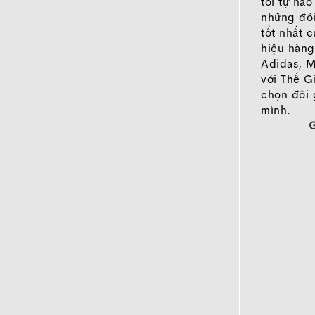
tôi tự hà
những đôi
tốt nhất 
hiệu hàng
Adidas, M
với Thế G
chọn đôi 
mình.