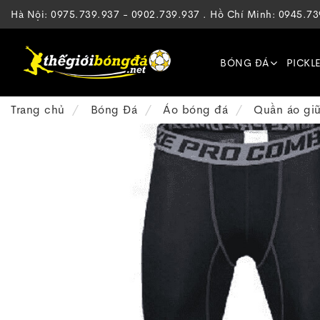
Hà Nội: 0975.739.937 - 0902.739.937 . Hồ Chí Minh: 0945.7
BÓNG ĐÁ
PICKL
Trang chủ
Bóng Đá
Áo bóng đá
Quần áo giữ