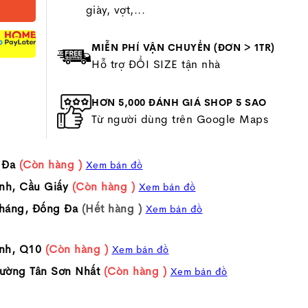
giày, vợt,...
P
MIỄN PHÍ VẬN CHUYỂN (ĐƠN > 1TR)
Hỗ trợ ĐỔI SIZE tận nhà
HƠN 5,000 ĐÁNH GIÁ SHOP 5 SAO
Từ người dùng trên Google Maps
 Đa
(Còn hàng )
Xem bản đồ
nh, Cầu Giấy
(Còn hàng )
Xem bản đồ
háng, Đống Đa
(Hết hàng )
Xem bản đồ
nh, Q10
(Còn hàng )
Xem bản đồ
ường Tân Sơn Nhất
(Còn hàng )
Xem bản đồ