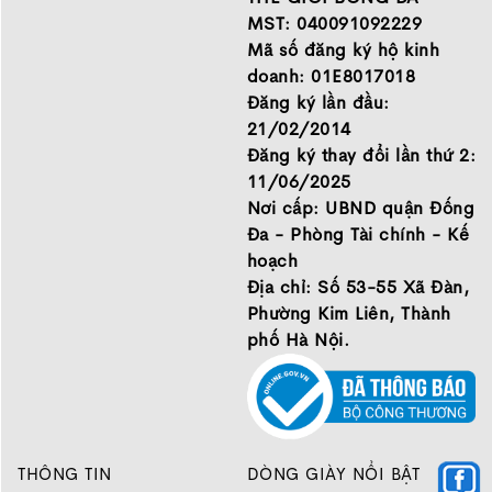
Hãy đến với Thế Giới Bóng
MST: 040091092229
Đá để chọn đôi giày dành
Mã số đăng ký hộ kinh
cho mình.
doanh: 01E8017018
GIỚI THIỆU
Đăng ký lần đầu:
21/02/2014
Đăng ký thay đổi lần thứ 2:
11/06/2025
Nơi cấp: UBND quận Đống
Đa - Phòng Tài chính - Kế
hoạch
Địa chỉ: Số 53-55 Xã Đàn,
Phường Kim Liên, Thành
phố Hà Nội.
THÔNG TIN
DÒNG GIÀY NỔI BẬT