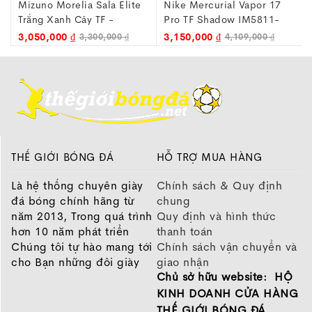
Nike Mercurial Vapor 17
Nike Phantom 6 Academy
Pro TF Shadow IM5811-
Low Cut TF Breakout
001
IQ2399-900
3,150,000 ₫
2,190,000 ₫
4,109,000 ₫
2,500,000 ₫
THẾ GIỚI BÓNG ĐÁ
HỖ TRỢ MUA HÀNG
Là hệ thống chuyên giày
Chính sách & Quy định
đá bóng chính hãng từ
chung
năm 2013, Trong quá trình
Quy định và hình thức
hơn 10 năm phát triển
thanh toán
Chúng tôi tự hào mang tới
Chính sách vận chuyển và
cho Bạn những đôi giày
giao nhận
Chủ sở hữu website: HỘ
chất lượng tốt nhất của
Chính sách bảo hành
những thương hiệu hàng
Chính sách bảo mật thông
KINH DOANH CỬA HÀNG
đầu Nike, Adidas, Mizuno.
tin
THẾ GIỚI BÓNG ĐÁ