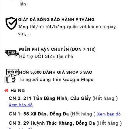
lần
GIÀY ĐÁ BÓNG BẢO HÀNH 9 THÁNG
Tăng tất/túi rút/băng quấn vợt khi mua giày,
vợt,...
MIỄN PHÍ VẬN CHUYỂN (ĐƠN > 1TR)
Hỗ trợ ĐỔI SIZE tận nhà
HƠN 5,000 ĐÁNH GIÁ SHOP 5 SAO
Từ người dùng trên Google Maps
Hà Nội
CN 2: 211 Trần Đăng Ninh, Cầu Giấy
(Hết hàng )
Xem bản đồ
CN 1: 55 Xã Đàn, Đống Đa
(Hết hàng )
Xem bản đồ
CN 3: 29 Huỳnh Thúc Kháng, Đống Đa
(Hết hàng )