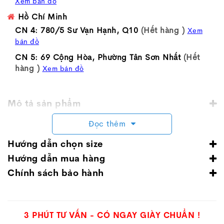
Xem bản đồ
Hồ Chí Minh
CN 4: 780/5 Sư Vạn Hạnh, Q10
(Hết hàng )
Xem
bản đồ
CN 5: 69 Cộng Hòa, Phường Tân Sơn Nhất
(Hết
hàng )
Xem bản đồ
Mô tả sản phẩm
Đọc thêm
Hướng dẫn chọn size
Hướng dẫn mua hàng
Chính sách bảo hành
3 PHÚT TƯ VẤN - CÓ NGAY GIÀY CHUẨN !