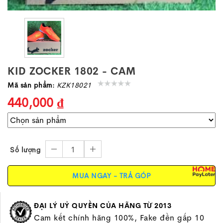
KID ZOCKER 1802 - CAM
Mã sản phẩm:
KZK18021
440,000 ₫
1
Số lượng
MUA NGAY - TRẢ GÓP
ĐẠI LÝ UỶ QUYỀN CỦA HÃNG TỪ 2013
Cam kết chính hãng 100%, Fake đền gấp 10