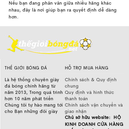
Nếu bạn đang phân vân giữa nhiều hãng khác
nhau, đây là nơi giúp bạn ra quyết định dễ dàng
hơn.
THẾ GIỚI BÓNG ĐÁ
HỖ TRỢ MUA HÀNG
Là hệ thống chuyên giày
Chính sách & Quy định
đá bóng chính hãng từ
chung
năm 2013, Trong quá trình
Quy định và hình thức
hơn 10 năm phát triển
thanh toán
Chúng tôi tự hào mang tới
Chính sách vận chuyển và
cho Bạn những đôi giày
giao nhận
Chủ sở hữu website: HỘ
chất lượng tốt nhất của
Chính sách bảo hành
những thương hiệu hàng
Chính sách bảo mật thông
KINH DOANH CỬA HÀNG