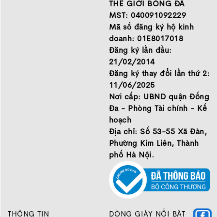
đầu Nike, Adidas, Mizuno.
tin
THẾ GIỚI BÓNG ĐÁ
Hãy đến với Thế Giới Bóng
MST: 040091092229
Đá để chọn đôi giày dành
Mã số đăng ký hộ kinh
cho mình.
doanh: 01E8017018
GIỚI THIỆU
Đăng ký lần đầu:
21/02/2014
Đăng ký thay đổi lần thứ 2:
11/06/2025
Nơi cấp: UBND quận Đống
Đa - Phòng Tài chính - Kế
hoạch
Địa chỉ: Số 53-55 Xã Đàn,
Phường Kim Liên, Thành
phố Hà Nội.
THÔNG TIN
DÒNG GIÀY NỔI BẬT